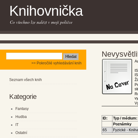
Knihovnička
Co všechno lze nalézt v mojí poličce
Nevysvětl
Au
>> Pokročilé vyhledávání knih
I
I
Seznam všech knih
Ž
P
st
R
Kategorie
v
V
Fantasy
Hudba
ID:
Typ / médium:
Poznámky
IT
65
Fyzické - Kniha
Ostatní